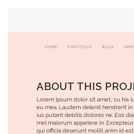
HOME
PORTFOLIO
BLOG
ABO
ABOUT THIS PRO
Lorem ipsum dolor sit amet, cu his 
eu mea. Laudem delenit hendrerit in pro
ius putant debitis dolores ne. Eos di
mel maiorum appetere in. Excepteur s
qui officia deserunt mollit anim id es