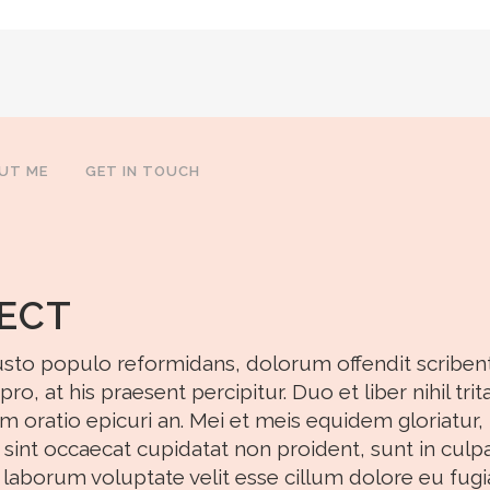
UT ME
GET IN TOUCH
JECT
iusto populo reformidans, dolorum offendit scriben
, at his praesent percipitur. Duo et liber nihil trita
am oratio epicuri an. Mei et meis equidem gloriatur,
int occaecat cupidatat non proident, sunt in culp
t laborum voluptate velit esse cillum dolore eu fugi