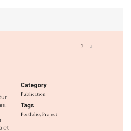
Category
Publication
tur
ni,
Tags
Portfolio, Project
a
a et