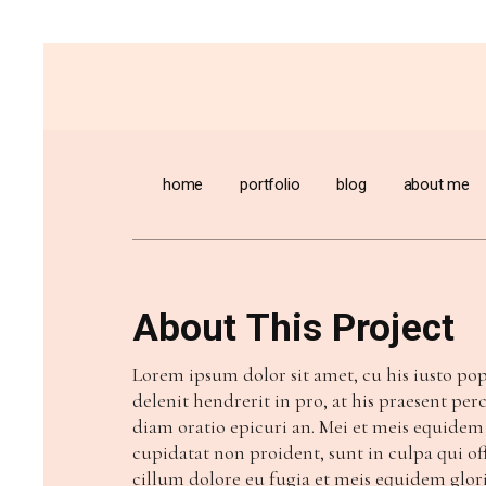
home
portfolio
blog
about me
About This Project
Lorem ipsum dolor sit amet, cu his iusto p
delenit hendrerit in pro, at his praesent perci
diam oratio epicuri an. Mei et meis equidem
cupidatat non proident, sunt in culpa qui of
cillum dolore eu fugia et meis equidem glor