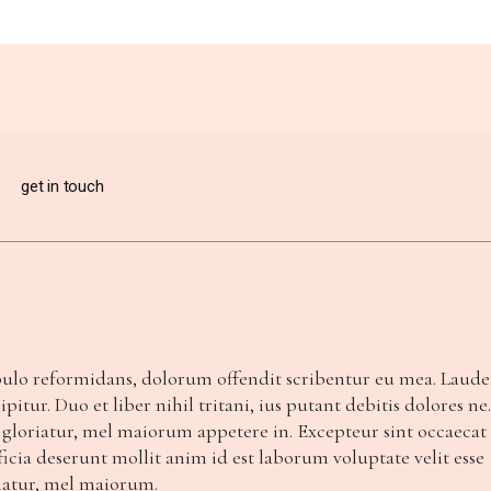
get in touch
opulo reformidans, dolorum offendit scribentur eu mea. Laud
pitur. Duo et liber nihil tritani, ius putant debitis dolores ne
 gloriatur, mel maiorum appetere in. Excepteur sint occaecat
ficia deserunt mollit anim id est laborum voluptate velit esse
iatur, mel maiorum.